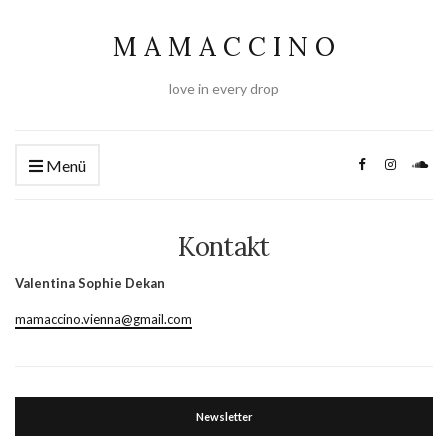
M A M A C C I N O
love in every drop
Menü
Kontakt
Valentina Sophie Dekan
mamaccino.vienna@gmail.com
Newsletter