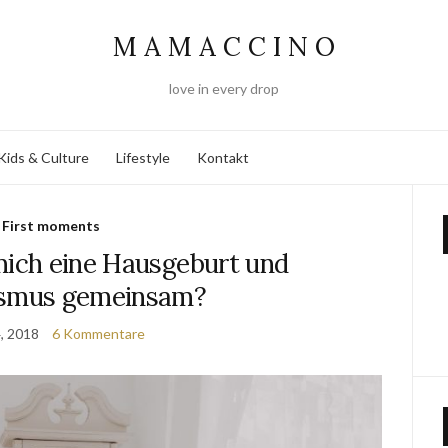
M A M A C C I N O
love in every drop
Kids & Culture
Lifestyle
Kontakt
First moments
mich eine Hausgeburt und
ismus gemeinsam?
4, 2018
6 Kommentare