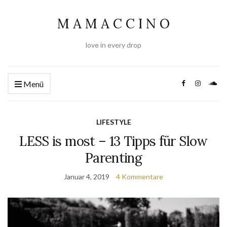
M A M A C C I N O
love in every drop
Menü
LIFESTYLE
LESS is most – 13 Tipps für Slow
Parenting
Januar 4, 2019
4 Kommentare