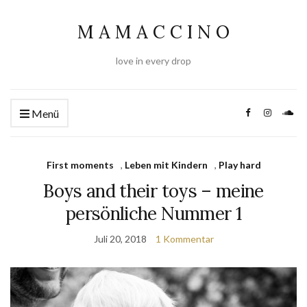
M A M A C C I N O
love in every drop
Menü
First moments
,
Leben mit Kindern
,
Play hard
Boys and their toys – meine
persönliche Nummer 1
Juli 20, 2018
1 Kommentar