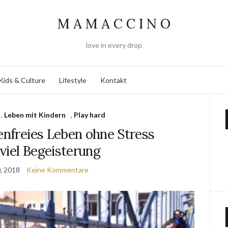
M A M A C C I N O
love in every drop
Kids & Culture
Lifestyle
Kontakt
,
Leben mit Kindern
,
Play hard
enfreies Leben ohne Stress
viel Begeisterung
, 2018
Keine Kommentare